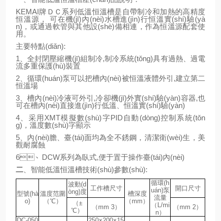
KEMAI牌ＤＣ系列低溫恒溫槽是自帶制冷和加熱的高精度
恒溫源， 可在機(jī)內(nèi)水槽進(jìn)行恒溫實(shí)驗(yà
n)，或通過軟管與其他設(shè)備相連，作為恒溫源配套使
用。
主要特點(diǎn):
1、全封閉壓縮機(jī)組制冷,制冷系統(tǒng)具有過熱、過電
流多重保護(hù)裝置
2、循環(huán)泵可以把槽內(nèi)被恒溫液體外引,建立第二
恒溫場
3、槽內(nèi)冷液可外引,冷卻機(jī)外實(shí)驗(yàn)容器,也
可在槽內(nèi)直接進(jìn)行低溫、恒溫實(shí)驗(yàn)
4、采用XMT模擬數(shù)字PID自動(dòng)控制系統(tǒn
g)，溫度數(shù)字顯示
5、內(nèi)膽、臺(tái)面均為全不銹鋼，清潔衛(wèi)生，美
觀耐腐蝕
6、DCW系列為臥式,便于置于操作臺(tái)內(nèi)
二
、智能低溫恒溫槽
技術(shù)參數(shù):
循環(h
波動(d
工作槽尺寸
開口尺寸
uán)泵
òng)度
型號(hà
溫度范圍
槽深度
流量
o)
（℃）
（mm）
（±
（L/mi
（mm 3）
（mm 2）
℃）
n）
DC-050
250×200×15