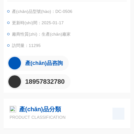
uán)泵可以把槽內(nèi)被恒溫液體外引,建立第二恒溫場;槽內(nè
i)冷液可外引,冷卻機(jī)外實(shí)驗(yàn)容器,也可在槽內(nèi)直
產(chǎn)品型號(hào)：DC-0506
接進(jìn)行低溫,恒溫實(shí)驗(yàn).
更新時(shí)間：2025-01-17
廠商性質(zhì)：生產(chǎn)廠家
訪問量：11295
產(chǎn)品咨詢
18957832780
產(chǎn)品分類
PRODUCT CLASSIFICATION