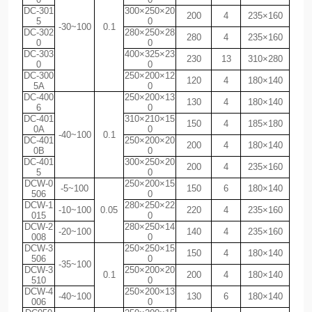
DC-301
300×250×20
200
4
235×160
5
0
-30~100
0.1
DC-302
280×250×28
280
4
235×160
0
0
DC-303
400×325×23
230
13
310×280
0
0
DC-300
250×200×12
120
4
180×140
5A
0
DC-400
250×200×13
130
4
180×140
6
0
DC-401
310×210×15
150
4
185×180
0A
0
-40~100
0.1
DC-401
250×200×20
200
4
180×140
0B
0
DC-401
300×250×20
200
4
235×160
5
0
DCW-0
250×200×15
-5~100
150
6
180×140
506
0
DCW-1
280×250×22
-10~100
0.05
220
4
235×160
015
0
DCW-2
280×250×14
-20~100
140
4
235×160
008
0
DCW-3
250×250×15
150
4
180×140
506
0
-35~100
DCW-3
250×200×20
0.1
200
4
180×140
510
0
DCW-4
250×200×13
-40~100
130
6
180×140
006
0