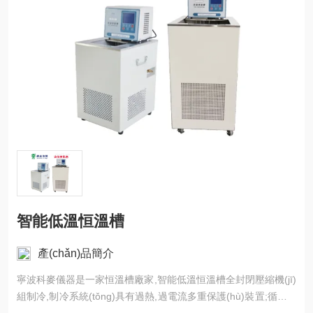
智能低溫恒溫槽
產(chǎn)品簡介
寧波科麥儀器是一家恒溫槽廠家,智能低溫恒溫槽全封閉壓縮機(jī)
組制冷,制冷系統(tǒng)具有過熱,過電流多重保護(hù)裝置;循環(h