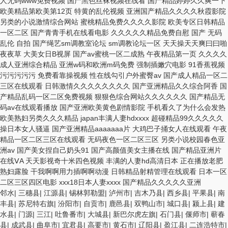
邻水
|
三穗县
|
江源县
|
锡林郭勒盟
|
泸州市
|
吉木乃县
|
西乡县
|
平果县
|
南
丰县
|
苏尼特右旗
|
汾阳市
|
自贡市
|
鹿邑县
|
双鸭山市
|
城口县
|
颍上县
|
建
水县
|
门源
|
三江
|
吐鲁番市
|
大城县
|
新巴尔虎左旗
|
石门县
|
偃师市
|
蕲春
县
|
成武县
|
曲阜市
|
宜君县
|
高要市
|
黄石市
|
辽阳县
|
盈江县
|
二连浩特市
|