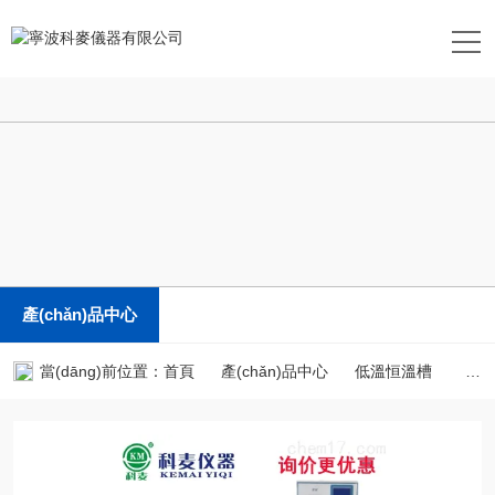
怀了校草的崽后被全校知道了,国产suv精二区九色,私密直播全婐APP免
费,丰满人妻被黑人猛烈进入
產(chǎn)品中心
當(dāng)前位置：
首頁
產(chǎn)品中心
低溫恒溫槽
智能