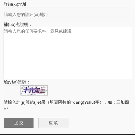
詳細(xì)地址：
補(bǔ)充說明：
驗(yàn)證碼：
請輸入計(jì)算結(jié)果（填寫阿拉伯?dāng)?shù)字），如：三加四
=7